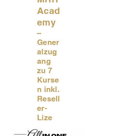
Acad
emy
–
Gener
alzug
ang
zu 7
Kurse
n inkl.
Resell
er-
Lize