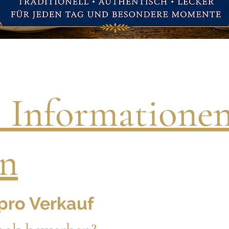
e Informatione
on
 pro Verkauf