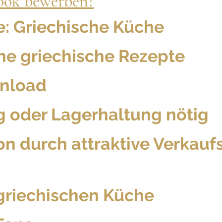
ook bewerben?
e: Griechische Küche
he griechische Rezepte
wnload
g oder Lagerhaltung nötig
n durch attraktive Verkaufs
riechischen Küche