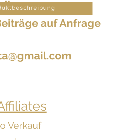
eibung
duktbeschreibung
eiträge auf Anfrage
sta@gmail.com
ffiliates
ro Verkauf