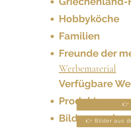
Griechenland-
Hobbyköche
Familien
Freunde der m
Werbematerial
Verfügbare We
Produktcover
👉
Bilder aus de
👉 Bilder aus 