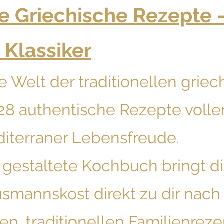
e Griechische Rezepte 
 Klassiker
ie Welt der traditionellen gri
28 authentische Rezepte voll
iterraner Lebensfreude.
l gestaltete Kochbuch bringt d
smannskost direkt zu dir nach
en, traditionellen Familienrez