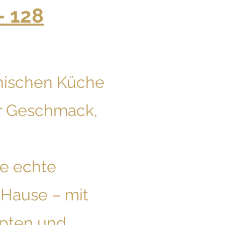
– 128
echischen Küche
er Geschmack,
ie echte
 Hause – mit
epten und