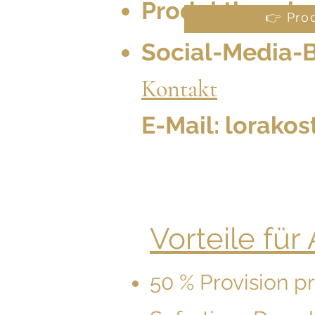
Produktbeschr
👉 Pro
Social-Media-B
Kontakt
E-Mail:
lorako
Vorteile für A
50 % Provision p