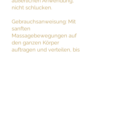
äußerlichen Anwendung,
nicht schlucken.
Gebrauchsanweisung: Mit
sanften
Massagebewegungen auf
den ganzen Körper
auftragen und verteilen, bis
er vollständig genährt ist.
Marke
Instituto
Espanol
Duft
Aloe Vera
Artikelformular
Gel
Aktive
Vitamin C
Inhaltsstoffe
Anzahl der
400 milliliter
Einheiten
Zur
Ganzer