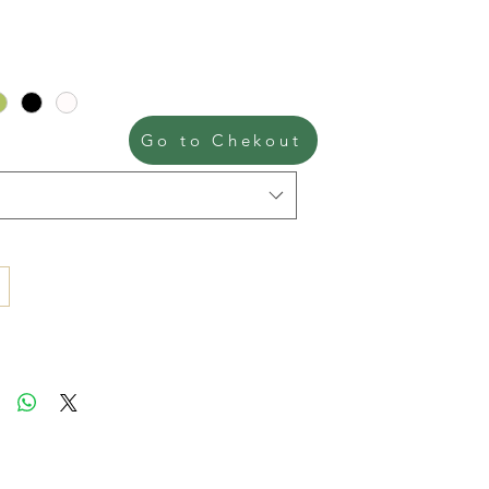
ή
Go to Chekout