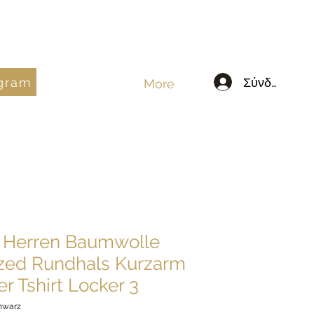
egram
Σύνδεση
More
t Herren Baumwolle
zed Rundhals Kurzarm
 Tshirt Locker 3
chwarz