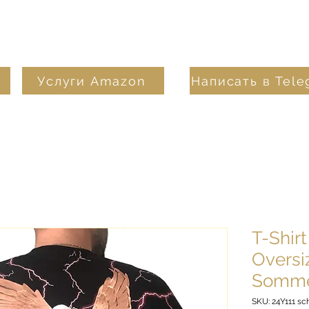
Услуги Amazon
Написать в Tel
T-Shir
Oversi
Sommer
SKU: 24Y111 s