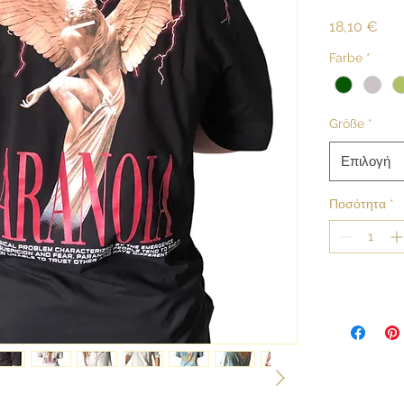
Τιμ
18,10 €
Farbe
*
Größe
*
Επιλογή
Ποσότητα
*