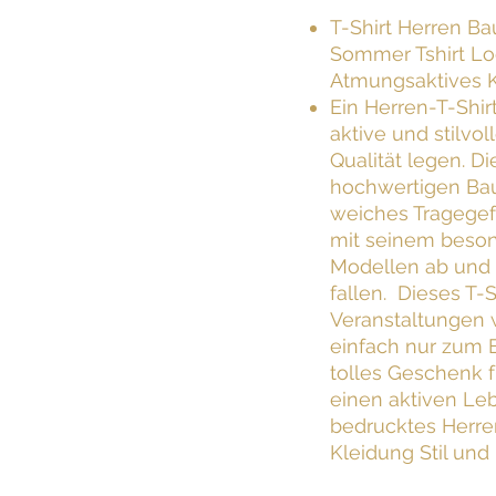
T-Shirt Herren B
Sommer Tshirt Lo
Atmungsaktives 
Ein Herren-T-Shirt
aktive und stilvo
Qualität legen. Di
hochwertigen Ba
weiches Tragegefü
mit seinem beso
Modellen ab und s
fallen. Dieses T-S
Veranstaltungen 
einfach nur zum 
tolles Geschenk f
einen aktiven Leb
bedrucktes Herren
Kleidung Stil und