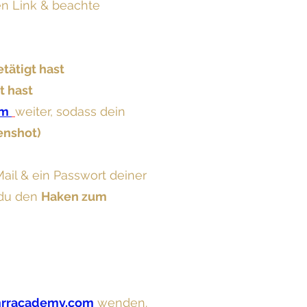
en Link & beachte
tätigt hast
t hast
om
weiter, sodass dein
enshot)
Mail & ein Passwort deiner
du den
Haken zum
rracademy.com
wenden.