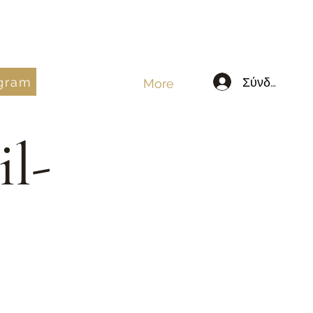
egram
Σύνδεση
More
il-